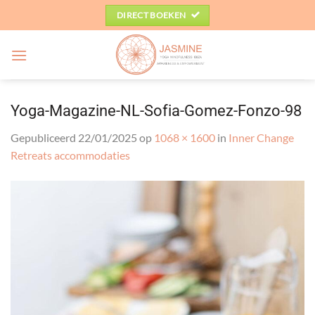
Ga
DIRECT BOEKEN
naar
inhoud
Yoga-Magazine-NL-Sofia-Gomez-Fonzo-98
Gepubliceerd
22/01/2025
op
1068 × 1600
in
Inner Change
Retreats accommodaties