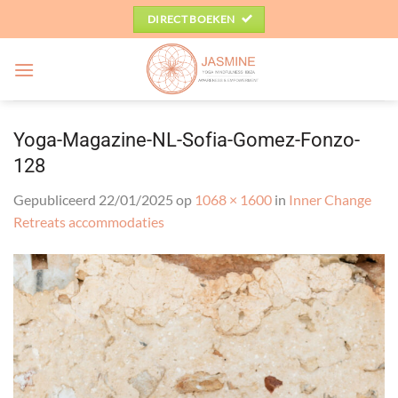
Ga
DIRECT BOEKEN
naar
inhoud
Yoga-Magazine-NL-Sofia-Gomez-Fonzo-
128
Gepubliceerd
22/01/2025
op
1068 × 1600
in
Inner Change
Retreats accommodaties