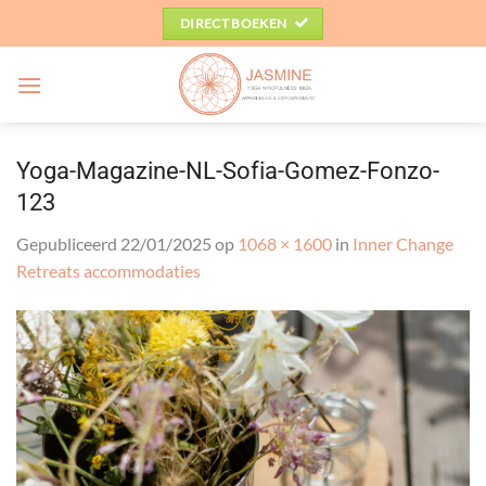
Ga
DIRECT BOEKEN
naar
inhoud
Yoga-Magazine-NL-Sofia-Gomez-Fonzo-
123
Gepubliceerd
22/01/2025
op
1068 × 1600
in
Inner Change
Retreats accommodaties