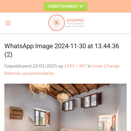
Ga
DIRECT BOEKEN
naar
inhoud
WhatsApp Image 2024-11-30 at 13.44.36
(2)
Gepubliceerd
22/01/2025
op
1495 × 997
in
Inner Change
Retreats accommodaties