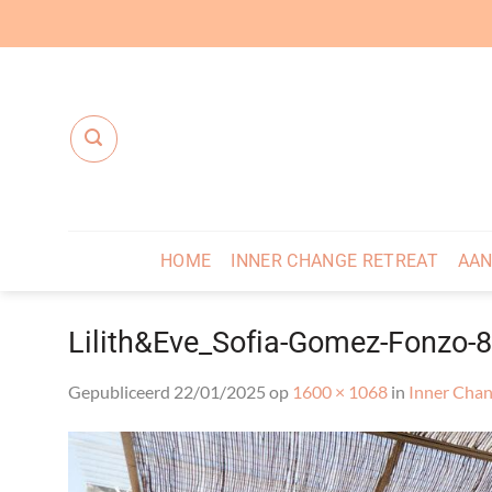
Ga
naar
inhoud
HOME
INNER CHANGE RETREAT
AAN
Lilith&Eve_Sofia-Gomez-Fonzo-8
Gepubliceerd
22/01/2025
op
1600 × 1068
in
Inner Chan