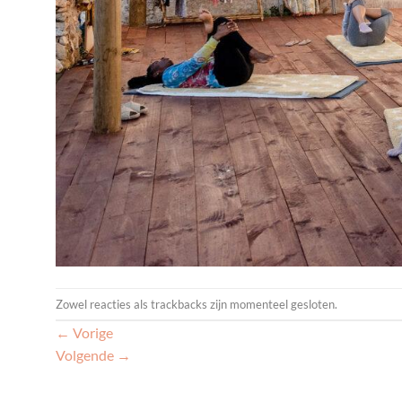
Zowel reacties als trackbacks zijn momenteel gesloten.
←
Vorige
Volgende
→