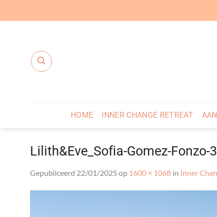
Ga
naar
inhoud
HOME
INNER CHANGE RETREAT
AAN
Lilith&Eve_Sofia-Gomez-Fonzo-
Gepubliceerd
22/01/2025
op
1600 × 1068
in
Inner Chan