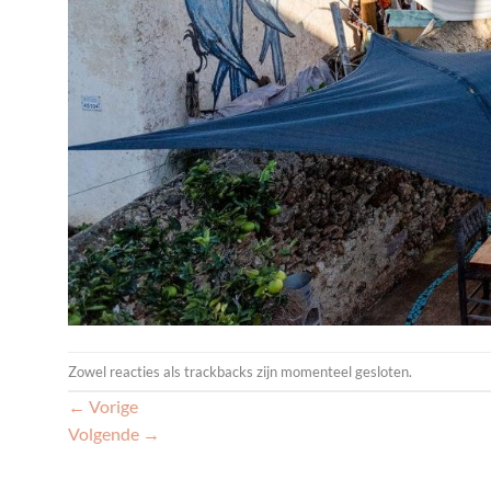
Zowel reacties als trackbacks zijn momenteel gesloten.
←
Vorige
Volgende
→