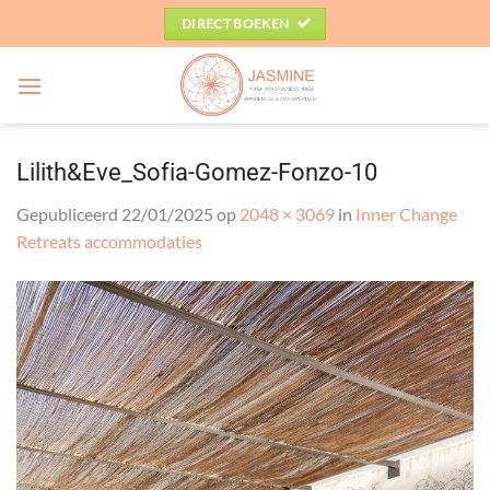
Ga
DIRECT BOEKEN
naar
inhoud
Lilith&Eve_Sofia-Gomez-Fonzo-10
Gepubliceerd
22/01/2025
op
2048 × 3069
in
Inner Change
Retreats accommodaties