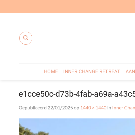
Ga
naar
inhoud
HOME
INNER CHANGE RETREAT
AAN
e1cce50c-d73b-4fab-a69a-a43c
Gepubliceerd
22/01/2025
op
1440 × 1440
in
Inner Chan