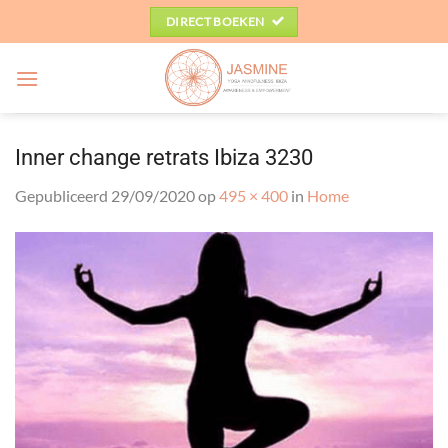
Ga
DIRECT BOEKEN
naar
inhoud
Inner change retrats Ibiza 3230
Gepubliceerd
29/09/2020
op
495 × 400
in
Home